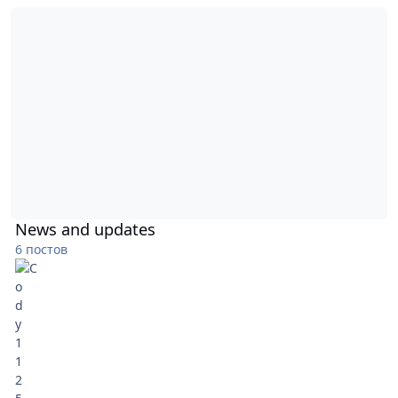
News and updates
News and updates
6 постов