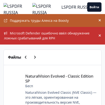
Перейти к содержанию
LSPDFR RUSSIA
Войти
Поддержать труды Алекса на Boosty
Ск
Microsoft Defender ошибочно ввёл обнаружение
Ск
ложных срабатываний для RPH
Предыдущий слайд карусели
Следующий слайд карусели
Файлы
NaturalVision Evolved - Classic Edition SP
RA
NaturalVision Evolved - Classic Edition
SP
Бесп
NaturalVision Evolved Classic (NVE Classic) —
это лёгкая, ориентированная на
производительность версия NVE,