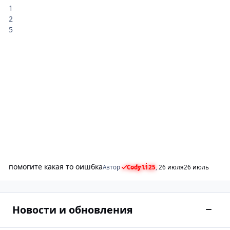
помогите какая то оишбка
Автор
Cody1125
,
26 июля
26 июль
Новости и обновления
Сверн