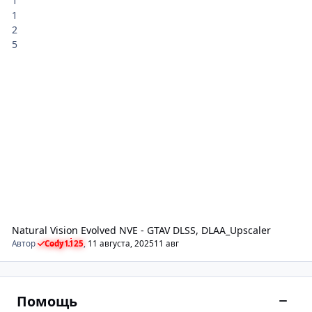
Natural Vision Evolved NVE - GTAV DLSS, DLAA_Upscaler
Автор
Cody1125
,
11 августа, 2025
11 авг
Помощь
Сверн